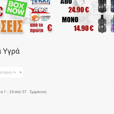
α Υγρά
νούρια -/+
 1 - 24 από 57
Εμφάνιση: