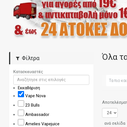
Όλα τ
Φίλτρα
Κατασκευαστές
Τα πιο και
Εκκαθάριση
Vape Nova
Αποτελέσματα
23 Bulls
Ambassador
ανά σελίδα
Amelies Vapejuice