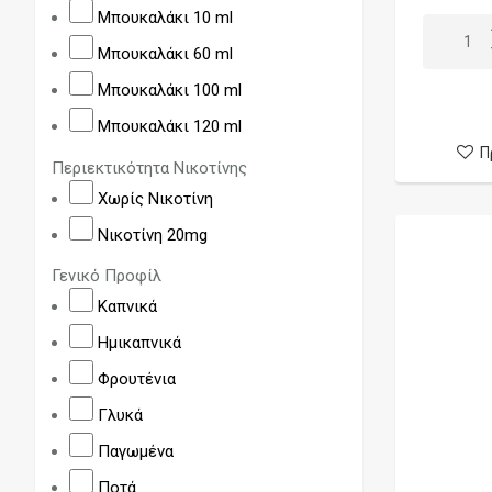
Cloudmonkeys
Μπουκαλάκι 10 ml
Core by Dinner Lady
Μπουκαλάκι 60 ml
Corsair
Μπουκαλάκι 100 ml
Dan Lucas
Μπουκαλάκι 120 ml
Deez
Π
Περιεκτικότητα Νικοτίνης
Dinner Lady
Χωρίς Νικοτίνη
Disco Biscuits
Νικοτίνη 20mg
Disorder
Γενικό Προφίλ
Don Cristo
Καπνικά
Dr. Frost
Ημικαπνικά
Dr. Vapes
Φρουτένια
Edikon
Γλυκά
Eight Ball
Παγωμένα
Eleven
Ποτά