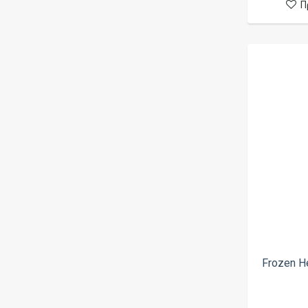
Π
Kilo
Μέντα
La Vape
Μήλο
Lamda
Μούρα
Liberty Vipes
Μπανάνα
Liqua
Μπισκότο
Little Cook
Μύρτιλο
M.I. Juice
Ξηροί Καρποί (Mix)
Metal Vapers
Ουίσκι
Montreal
Πάγος
Mr Peacock
Παγωτό
Mur
Πεπόνι
Nixx
Frozen H
Πορτοκάλι
No Mercy
Πούρο
Nubo