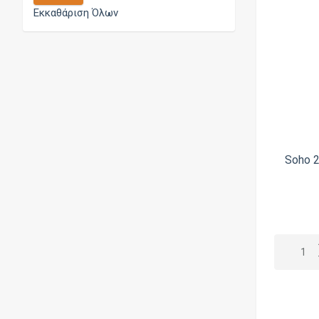
Ζάχαρη (Καστανή)
Εκκαθάριση Όλων
Gods
Κανέλα
Golden Greek
Καπνός (Γενικά)
Hashtag
Καπνός Βιρτζίνια
Haunted Juice
Καραμέλα
HiQ
Καραμέλα Βουτύρου
Holy Cow
Καρπούζι
Soho 
Hood Liquids
Καρύδα
Hype
Καφές
ID
Κεράσι
IVG
Κρέμα
Jammin
Λάιμ
Journey
Λεμόνι
Just Juice
Μάνγκο