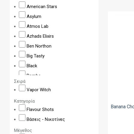
American Stars
Asylum
Atmos Lab
Azhads Elixirs
Ben Northon
Big Tasty
Black
Bombo
Σειρά
BRGT by Scandal
Vapor Witch
Bushido
Κατηγορία
Butter Pop
Banana Ch
Flavour Shots
Cloud Nurdz
Βάσεις - Νικοτίνες
CloudBar
Μέγεθος