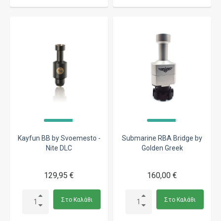
Kayfun BB by Svoemesto -
Submarine RBA Bridge by
Nite DLC
Golden Greek
129,95 €
160,00 €
Στο Καλάθι
Στο Καλάθι