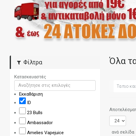
Όλα τ
Φίλτρα
Κατασκευαστές
Τα πιο και
Εκκαθάριση
ID
Αποτελέσματα
23 Bulls
Ambassador
ανά σελίδα
Amelies Vapejuice