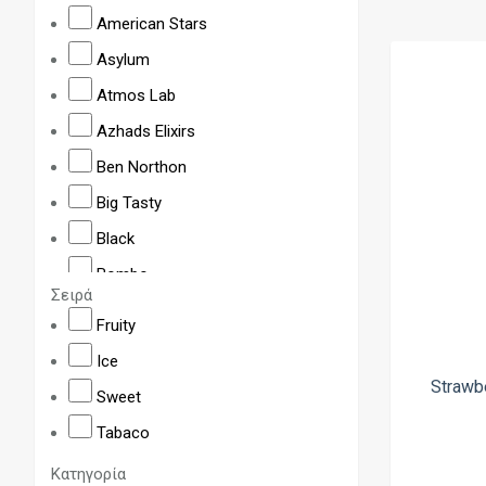
American Stars
Asylum
Atmos Lab
Azhads Elixirs
Ben Northon
Big Tasty
Black
Bombo
Σειρά
BRGT by Scandal
Fruity
Bushido
Ice
Butter Pop
Strawbe
Sweet
Cloud Nurdz
Tabaco
CloudBar
Κατηγορία