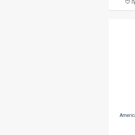
Π
La Vape
Lamda
Liberty Vipes
Liqua
Little Cook
M.I. Juice
Metal Vapers
Montreal
Mr Peacock
Mur
Nixx
No Mercy
Americ
Nubo
Odyssey