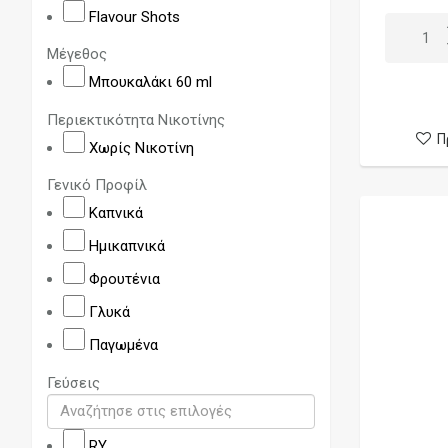
Cloudmonkeys
Flavour Shots
Core by Dinner Lady
Μέγεθος
Corsair
Μπουκαλάκι 60 ml
Dan Lucas
Περιεκτικότητα Νικοτίνης
Deez
Π
Χωρίς Νικοτίνη
Dinner Lady
Γενικό Προφίλ
Disco Biscuits
Καπνικά
Disorder
Ημικαπνικά
Don Cristo
Φρουτένια
Dr. Frost
Γλυκά
Dr. Vapes
Παγωμένα
Edikon
Γεύσεις
Eight Ball
Eleven
RY