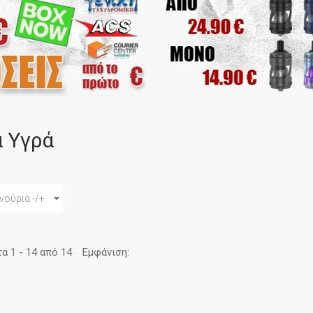
α Υγρά
νούρια -/+
 1 - 14 από 14
Εμφάνιση: