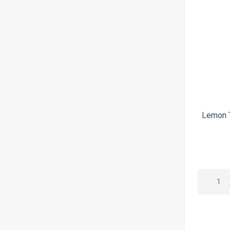
Τσιχλόφουσκα
Gods
Φράουλα
Golden Greek
Hashtag
Haunted Juice
HiQ
Holy Cow
Lemon T
Hood Liquids
Hype
IVG
Jammin
Journey
Just Juice
Kilo