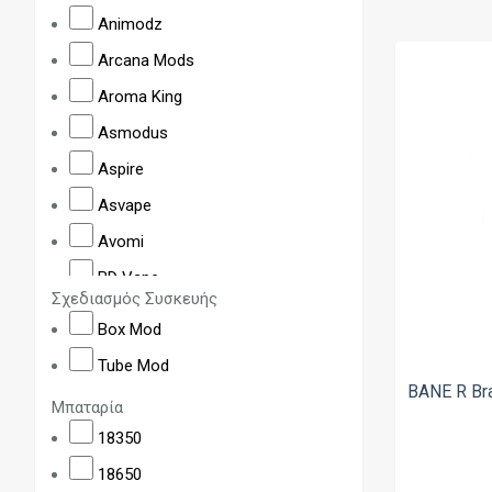
Animodz
Arcana Mods
Aroma King
Asmodus
Aspire
Asvape
Avomi
BD Vape
Σχεδιασμός Συσκευής
Billet Box
Box Mod
BP Mods
Tube Mod
Craving Vapor
BANE R Br
Μπαταρία
Cthulhu
18350
Da One Tech
18650