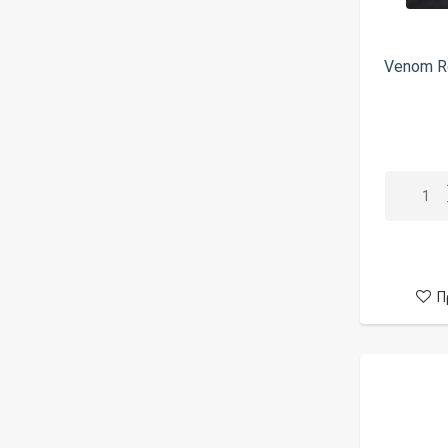
Fumytech
Geek Bar
Venom Re
GeekVape
Gerobak Vaper
HCigar
Hellvape
HiQ
History Mod
Hood Mods
Π
Hotcig
iJoy
Innokin
IPV (Pioneer4you)
Joyetech