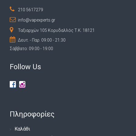
Sikary
210 5617279
Sirius Mod
info@vapexperts.gr
SKE Crystal
Ταξιαρχών 105 Κορυδαλλός Τ.Κ. 18121
SKNKWORX
Δευτ. - Παρ. 09:00 - 21:30
Smarter
Σάββατο: 09:00 - 19:00
Smok
Follow Us
Smokerstore
Snowwolf
Squid Industries
Steam Crave
Steam Train
Πληροφορίες
Stratum OLC
Suicide Mods
Καλάθι