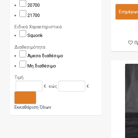
DDP Vape
20700
Deathwish Modz
Ενημέρωσ
21700
Dicodes
Ειδικά Χαρακτηριστικά
Dinner Lady
Squonk
Dotmod
Π
Διαθεσιμότητα
Dovpo
Άμεσα διαθέσιμο
Edge
Μη διαθέσιμο
Elcigart
Τιμή
Eleaf
€
εώς
€
Elf Bar
Ennequadro Mods
Εκκαθάριση Όλων
Fedez
Flask
Freemax