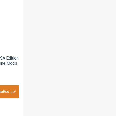
USA Edition
tone Mods
ιαθέσιμο!