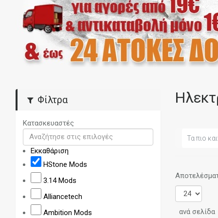
Ηλεκτ
Φίλτρα
Κατασκευαστές
Τα πιο και
Εκκαθάριση
HStone Mods
Αποτελέσματα
3.14 Mods
Alliancetech
ανά σελίδα
Ambition Mods