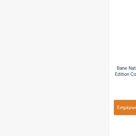
Justfog
K.M.mods
Kennedy Vapor
Kiwi Vapor
Koguovape
LAtelier
Bane Nat
Lauransot Mod
Edition C
Lost Vape
Loud Cloud Mods (LCM)
Mammoth Creations
Ενημέρωσ
Minoan Mods
MK Custom Mods
MMK