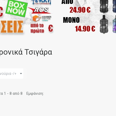
ρονικά Τσιγάρα
νούρια -/+
 1 - 8 από 8
Εμφάνιση: