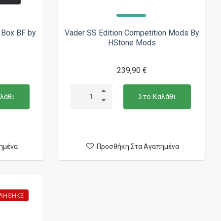
 Box BF by
Vader SS Edition Competition Mods By
HStone Mods
239,90 €
λάθι
Στο Καλάθι
ημένα
Προσθήκη Στα Αγαπημένα
ΛΉΘΗΚΕ