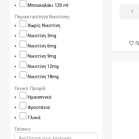
Cloudmonkeys
Μπουκαλάκι 120 ml
Core by Dinner Lady
Περιεκτικότητα Νικοτίνης
Corsair
Χωρίς Νικοτίνη
Dan Lucas
Νικοτίνη 3mg
Deez
Π
Νικοτίνη 6mg
Dinner Lady
Νικοτίνη 9mg
Disco Biscuits
Νικοτίνη 12mg
Disorder
Νικοτίνη 18mg
Don Cristo
Γενικό Προφίλ
Dr. Frost
Ημικαπνικά
Dr. Vapes
Φρουτένια
Edikon
Γλυκά
Eight Ball
Γεύσεις
Eleven