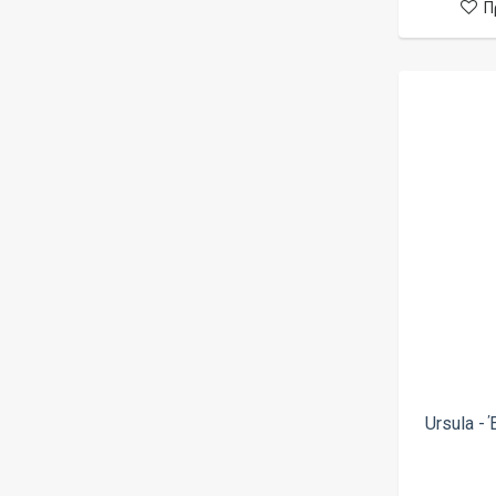
Π
Kilo
La Vape
Lamda
Liberty Vipes
Liqua
Little Cook
M.I. Juice
Metal Vapers
Montreal
Mr Peacock
Mur
Nixx
Ursula -
No Mercy
Nubo