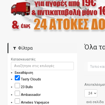
Όλα τ
Φίλτρα
Κατασκευαστές
Τα πιο και
Εκκαθάριση
Tasty Clouds
Αποτελέσματα
23 Bulls
Ambassador
ανά σελίδα
Amelies Vapejuice