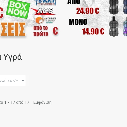
α Υγρά
νούρια -/+
 1 - 17 από 17
Εμφάνιση: