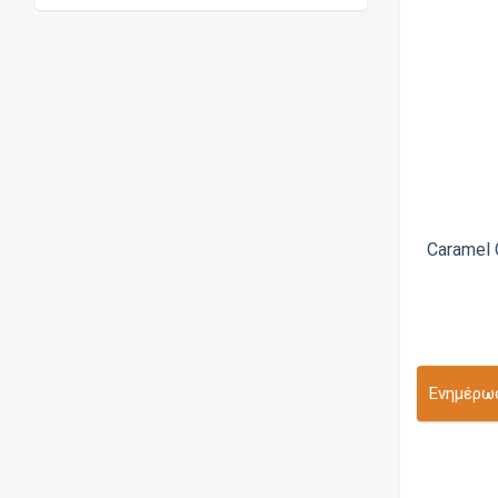
Πορτοκάλι
Gods
Τάρτα
Golden Greek
Τσιχλόφουσκα
Hashtag
Φράουλα
Haunted Juice
Φυστικοβούτυρο
HiQ
Holy Cow
Caramel
Hood Liquids
Hype
ID
IVG
Ενημέρωσ
Jammin
Journey
Just Juice