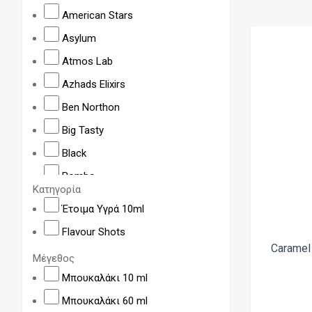
American Stars
Asylum
Atmos Lab
Azhads Elixirs
Ben Northon
Big Tasty
Black
Bombo
Κατηγορία
BRGT by Scandal
Έτοιμα Υγρά 10ml
Bushido
Flavour Shots
Butter Pop
Caramel
Μέγεθος
Cloud Nurdz
Μπουκαλάκι 10 ml
CloudBar
Μπουκαλάκι 60 ml