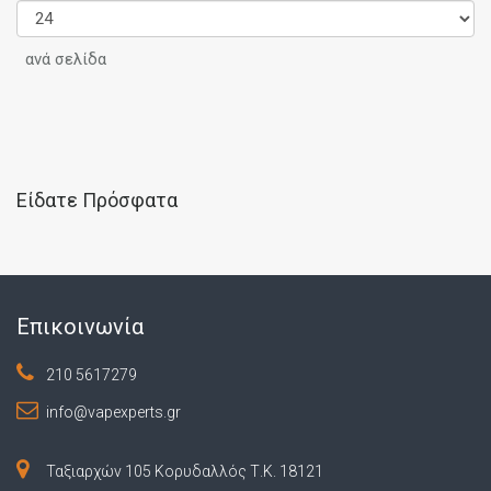
ανά σελίδα
Είδατε Πρόσφατα
Επικοινωνία
210 5617279
info@vapexperts.gr
Ταξιαρχών 105 Κορυδαλλός Τ.Κ. 18121