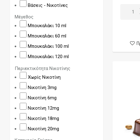
Cloudmonkeys
Βάσεις - Νικοτίνες
Core by Dinner Lady
Μέγεθος
Corsair
Μπουκαλάκι 10 ml
Dan Lucas
Μπουκαλάκι 60 ml
Deez
Π
Μπουκαλάκι 100 ml
Dinner Lady
Μπουκαλάκι 120 ml
Disco Biscuits
Περιεκτικότητα Νικοτίνης
Disorder
Χωρίς Νικοτίνη
Don Cristo
Νικοτίνη 3mg
Dr. Frost
Νικοτίνη 6mg
Dr. Vapes
Νικοτίνη 12mg
Edikon
Νικοτίνη 18mg
Eight Ball
Νικοτίνη 20mg
Eleven