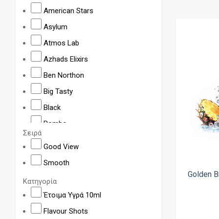
American Stars
Asylum
Atmos Lab
Azhads Elixirs
Ben Northon
Big Tasty
Black
Bombo
Σειρά
BRGT by Scandal
Good View
Bushido
Smooth
Butter Pop
Golden B
Κατηγορία
Cloud Nurdz
Έτοιμα Υγρά 10ml
CloudBar
Flavour Shots