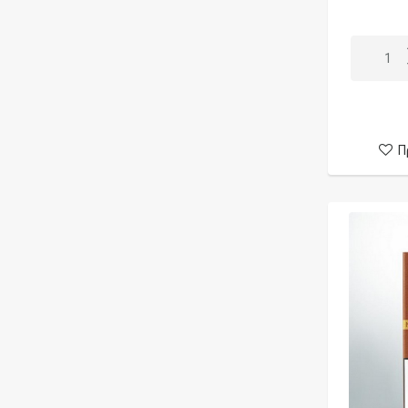
Λάιμ
Odyssey
Λεμόνι
Omnia MicroLab
Μάνγκο
OPMH
Μέλι
Opus Gloria
Μούρα
Papillon
Π
Μπανάνα
Persona Grata
Μπισκότο
Pop Shots
Πάγος
Prestige Liquids
Παγωτό
Pud
Πανακότα
Roller Coaster
Πεπόνι
Rope Cut
Πίτα
Royal Tobacco
Ποπ κορν
Sadboy
Πορτοκάλι