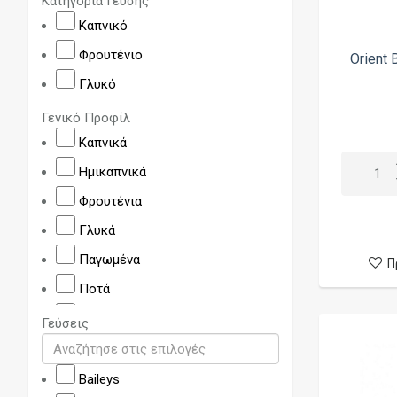
Κατηγορία Γεύσης
Elf Bar
Καπνικό
Elux
Φρουτένιο
Orient 
Elysium Drops
Γλυκό
Evil Mark
Γενικό Προφίλ
Fat Alien
Καπνικά
Five Pawns
Ημικαπνικά
Flavour Sluts
Φρουτένια
Flexy
Γλυκά
French Bakery
Παγωμένα
Π
Fresh
Ποτά
Furiosa
Ροφήματα
Γεύσεις
Gelateria
Net
Get Wet
Baileys
Ghost Bus Club