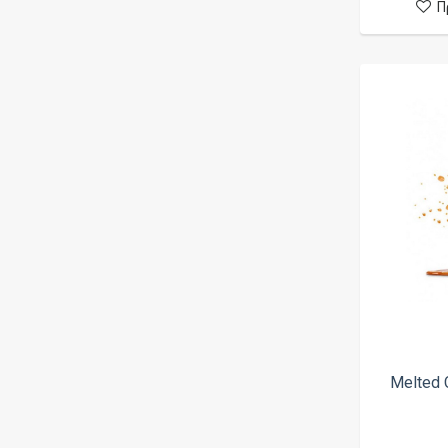
Π
Kilo
Ζάχαρη Άχνη
La Vape
Καϊμάκι
Lamda
Καπνός (Γενικά)
Liberty Vipes
Καπνός (Ποικιλία)
Liqua
Καπνός Βιρτζίνια
Little Cook
Καπνός Πίπας
M.I. Juice
Καραμέλα
Metal Vapers
Καρύδα
Montreal
Καφές
Mr Peacock
Κέικ
Mur
Κεράσι
Nixx
Melted 
Κιουάνο
No Mercy
Κρέμα
Nubo