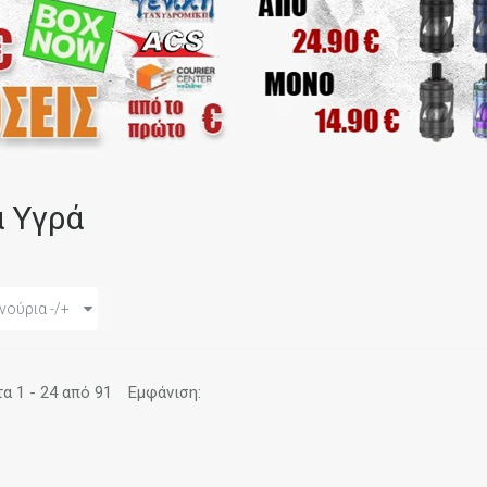
α Υγρά
νούρια -/+
 1 - 24 από 91
Εμφάνιση: