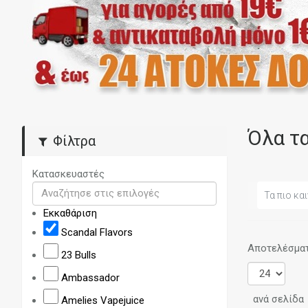
Όλα τ
Φίλτρα
Κατασκευαστές
Τα πιο και
Εκκαθάριση
Scandal Flavors
Αποτελέσματα
23 Bulls
Ambassador
ανά σελίδα
Amelies Vapejuice