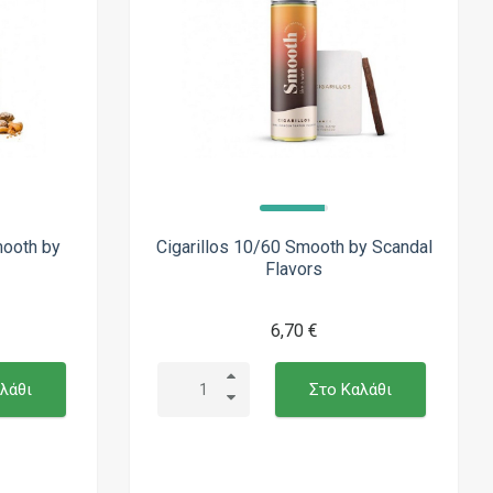
mooth by
Cigarillos 10/60 Smooth by Scandal
Flavors
6,70 €
λάθι
Στο Καλάθι