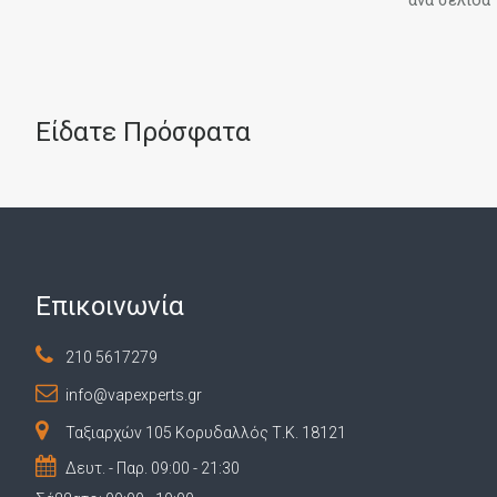
Joyetech
Justfog
K.M.mods
Είδατε Πρόσφατα
Kennedy Vapor
Kiwi Vapor
Koguovape
LAtelier
Lauransot Mod
Επικοινωνία
Lost Vape
210 5617279
Loud Cloud Mods (LCM)
info@vapexperts.gr
Mammoth Creations
Ταξιαρχών 105 Κορυδαλλός Τ.Κ. 18121
Minoan Mods
Δευτ. - Παρ. 09:00 - 21:30
MK Custom Mods