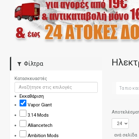
Ηλεκτ
Φίλτρα
Κατασκευαστές
Τα πιο και
Εκκαθάριση
Vapor Giant
Αποτελέσματα
3.14 Mods
Alliancetech
ανά σελίδα
Ambition Mods