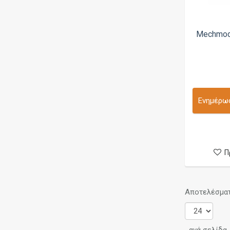
Fumytech
Geek Bar
Mechmod 
GeekVape
Gerobak Vaper
HCigar
Hellvape
Ενημέρωσ
HiQ
History Mod
Hood Mods
Π
Hotcig
HStone Mods
Αποτελέσματα
iJoy
Innokin
IPV (Pioneer4you)
ανά σελίδα