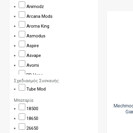
Animodz
Arcana Mods
Aroma King
Asmodus
Aspire
Asvape
Avomi
BD Vape
Σχεδιασμός Συσκευής
Billet Box
Tube Mod
BP Mods
Μπαταρία
Craving Vapor
Mechmod 
18500
Gia
Cthulhu
18650
Da One Tech
26650