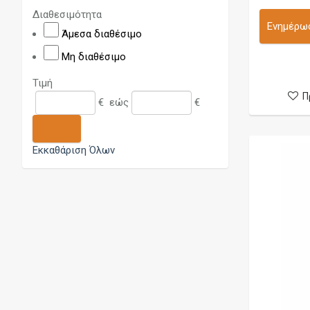
DDP Vape
Διαθεσιμότητα
Deathwish Modz
Ενημέρωσ
Άμεσα διαθέσιμο
Dicodes
Μη διαθέσιμο
Dinner Lady
Τιμή
Dotmod
Π
€
εώς
€
Dovpo
Edge
Εκκαθάριση Όλων
Elcigart
Eleaf
Elf Bar
Ennequadro Mods
Fedez
Flask
Freemax