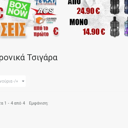
ρονικά Τσιγάρα
νούρια -/+
 1 - 4 από 4
Εμφάνιση: