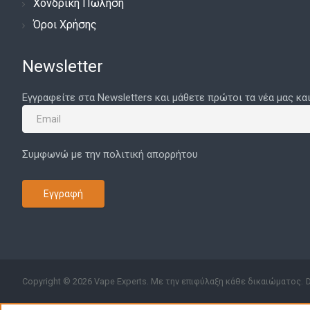
Χονδρική Πώληση
Serisvape
Όροι Χρήσης
Sikary
Newsletter
Sirius Mod
SKE Crystal
Εγγραφείτε στα Newsletters και μάθετε πρώτοι τα νέα μας κα
SKNKWORX
Smarter
Συμφωνώ με την πολιτική απορρήτου
Smok
Smokerstore
Εγγραφή
Snowwolf
Squid Industries
Steam Crave
Steam Train
Copyright © 2026 Vape Experts. Με την επιφύλαξη κάθε δικαιώματος.
Stratum OLC