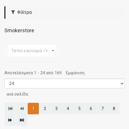
Φίλτρα
Smokerstore
Τα πιο καινούρια -/+
Αποτελέσματα 1 - 24 από 169
Εμφάνιση:
ανά σελίδα
1
2
3
4
5
6
7
8